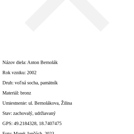
Názov diela: Anton Bernolák
Rok vzniku: 2002
Druh: voľná socha, pamätník
Materiál: bronz
Umiestnenie: ul. Bernolákova, Žilina
Stav: zachovalý, udržiavaný
GPS: 49.2184328, 18.7407475
Foto: Marek Jančúch, 2023