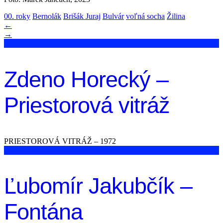
00. roky
Bernolák
Brišák Juraj
Bulvár
voľná socha
Žilina
←
→
Zdeno Horecký –
Priestorová vitráž
PRIESTOROVÁ VITRÁŽ – 1972
Ľubomír Jakubčík –
Fontána