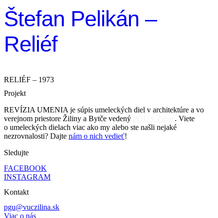
Štefan Pelikán –
Reliéf
RELIÉF – 1973
Projekt
REVÍZIA UMENIA je súpis umeleckých diel v architektúre a vo
verejnom priestore Žiliny a Bytče vedený
PGU v Žiline
. Viete
o umeleckých dielach viac ako my alebo ste našli nejaké
nezrovnalosti? Dajte
nám o nich vedieť
!
Sledujte
FACEBOOK
INSTAGRAM
Kontakt
pgu@vuczilina.sk
Viac o nás