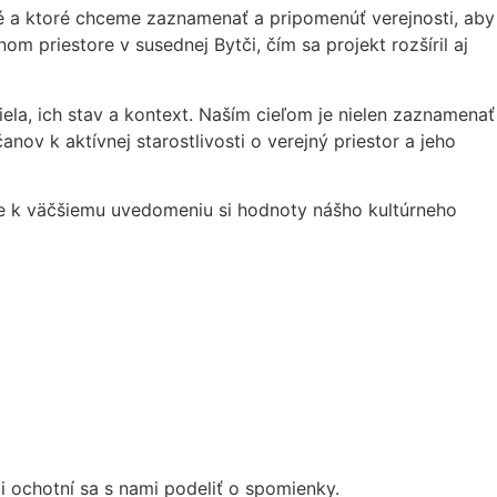
čené a ktoré chceme zaznamenať a pripomenúť verejnosti, aby
m priestore v susednej Bytči, čím sa projekt rozšíril aj
a, ich stav a kontext. Naším cieľom je nielen zaznamenať
ov k aktívnej starostlivosti o verejný priestor a jeho
peje k väčšiemu uvedomeniu si hodnoty nášho kultúrneho
 ochotní sa s nami podeliť o spomienky.