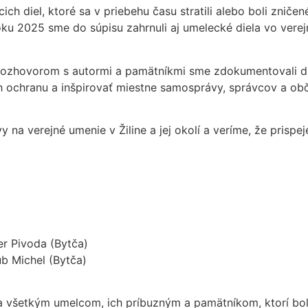
cich diel, ktoré sa v priebehu času stratili alebo boli zni
u 2025 sme do súpisu zahrnuli aj umelecké diela vo verejno
ozhovorom s autormi a pamätníkmi sme zdokumentovali diel
h ochranu a inšpirovať miestne samosprávy, správcov a občan
vy na verejné umenie v Žiline a jej okolí a veríme, že pris
er Pivoda (Bytča)
ub Michel (Bytča)
a všetkým umelcom, ich príbuzným a pamätníkom, ktorí boli