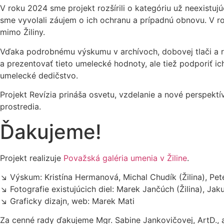
V roku 2024 sme projekt rozšírili o kategóriu už neexistujú
sme vyvolali záujem o ich ochranu a prípadnú obnovu. V rok
mimo Žiliny.
Vďaka podrobnému výskumu v archívoch, dobovej tlači a r
a prezentovať tieto umelecké hodnoty, ale tiež podporiť ic
umelecké dedičstvo.
Projekt Revízia prináša osvetu, vzdelanie a nové perspektí
prostredia.
Ďakujeme!
Projekt realizuje
Považská galéria umenia v Žiline
.
↘ Výskum: Kristína Hermanová, Michal Chudík (Žilina), Pet
↘ Fotografie existujúcich diel: Marek Jančúch (Žilina), Jak
↘ Graficky dizajn, web: Marek Mati
Za cenné rady ďakujeme Mgr. Sabine Jankovičovej, ArtD., 