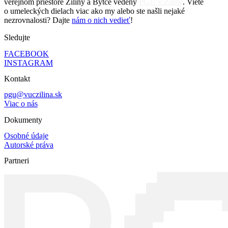
verejnom priestore Žiliny a Bytče vedený
PGU v Žiline
. Viete
o umeleckých dielach viac ako my alebo ste našli nejaké
nezrovnalosti? Dajte
nám o nich vedieť
!
Sledujte
FACEBOOK
INSTAGRAM
Kontakt
pgu@vuczilina.sk
Viac o nás
Dokumenty
Osobné údaje
Autorské práva
Partneri