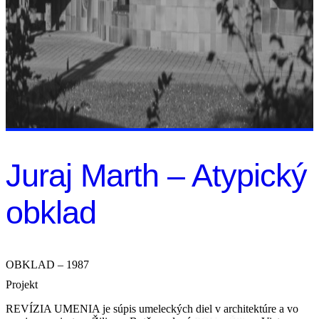
Juraj Marth – Atypický
obklad
OBKLAD – 1987
Projekt
REVÍZIA UMENIA je súpis umeleckých diel v architektúre a vo