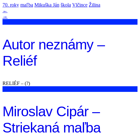
70. roky
maľba
Mikuška Ján
škola
Vlčince
Žilina
←
→
Autor neznámy –
Reliéf
RELIÉF – (?)
Miroslav Cipár –
Striekaná maľba