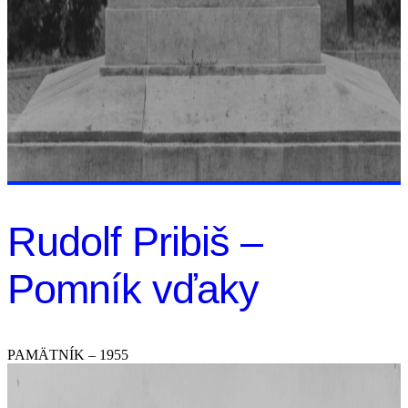
Rudolf Pribiš –
Pomník vďaky
PAMÄTNÍK – 1955