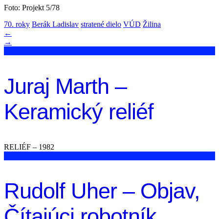
Foto: Projekt 5/78
70. roky
Berák Ladislav
stratené dielo
VÚD
Žilina
←
→
Juraj Marth –
Keramický reliéf
RELIÉF – 1982
Rudolf Uher – Objav,
Čítajúci robotník