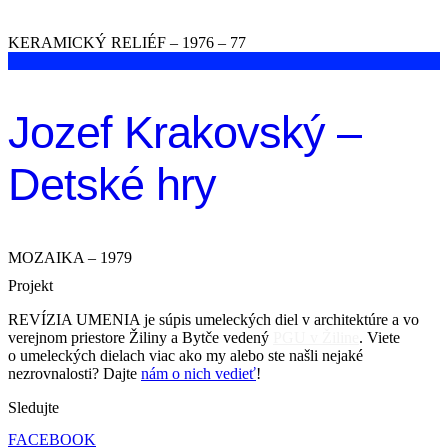
KERAMICKÝ RELIÉF – 1976 – 77
Jozef Krakovský –
Detské hry
MOZAIKA – 1979
Projekt
REVÍZIA UMENIA je súpis umeleckých diel v architektúre a vo
verejnom priestore Žiliny a Bytče vedený
PGU v Žiline
. Viete
o umeleckých dielach viac ako my alebo ste našli nejaké
nezrovnalosti? Dajte
nám o nich vedieť
!
Sledujte
FACEBOOK