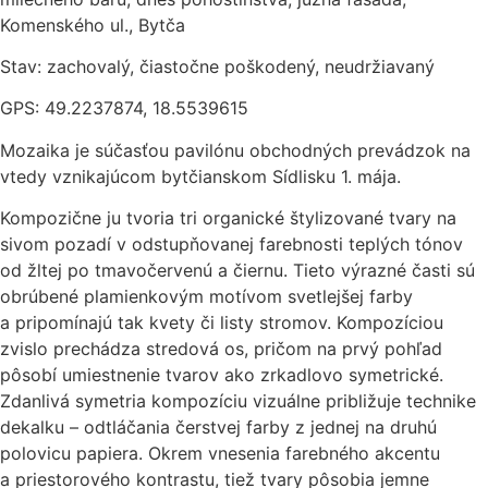
Komenského ul., Bytča
Stav: zachovalý, čiastočne poškodený, neudržiavaný
GPS: 49.2237874, 18.5539615
Mozaika je súčasťou pavilónu obchodných prevádzok na
vtedy vznikajúcom bytčianskom Sídlisku 1. mája.
Kompozične ju tvoria tri organické štylizované tvary na
sivom pozadí v odstupňovanej farebnosti teplých tónov
od žltej po tmavočervenú a čiernu. Tieto výrazné časti sú
obrúbené plamienkovým motívom svetlejšej farby
a pripomínajú tak kvety či listy stromov. Kompozíciou
zvislo prechádza stredová os, pričom na prvý pohľad
pôsobí umiestnenie tvarov ako zrkadlovo symetrické.
Zdanlivá symetria kompozíciu vizuálne približuje technike
dekalku – odtláčania čerstvej farby z jednej na druhú
polovicu papiera. Okrem vnesenia farebného akcentu
a priestorového kontrastu, tiež tvary pôsobia jemne