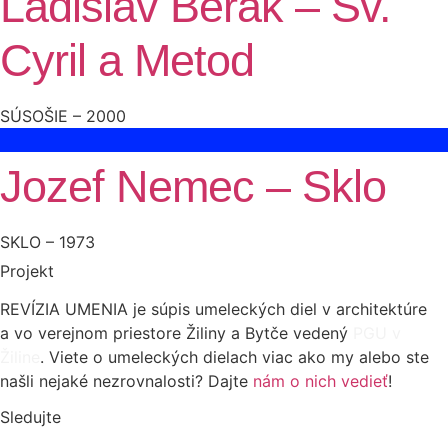
Ladislav Berák – Sv.
Cyril a Metod
SÚSOŠIE – 2000
Jozef Nemec – Sklo
SKLO – 1973
Projekt
REVÍZIA UMENIA je súpis umeleckých diel v architektúre
a vo verejnom priestore Žiliny a Bytče vedený
PGU v
Žiline
. Viete o umeleckých dielach viac ako my alebo ste
našli nejaké nezrovnalosti? Dajte
nám o nich vedieť
!
Sledujte