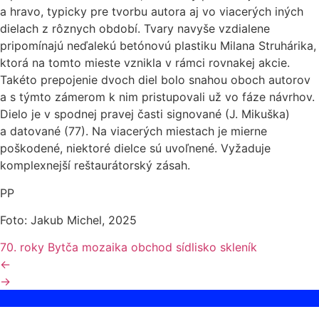
a hravo, typicky pre tvorbu autora aj vo viacerých iných
dielach z rôznych období. Tvary navyše vzdialene
pripomínajú neďalekú betónovú plastiku Milana Struhárika,
ktorá na tomto mieste vznikla v rámci rovnakej akcie.
Takéto prepojenie dvoch diel bolo snahou oboch autorov
a s týmto zámerom k nim pristupovali už vo fáze návrhov.
Dielo je v spodnej pravej časti signované (J. Mikuška)
a datované (77). Na viacerých miestach je mierne
poškodené, niektoré dielce sú uvoľnené. Vyžaduje
komplexnejší reštaurátorský zásah.
PP
Foto: Jakub Michel, 2025
70. roky
Bytča
mozaika
obchod
sídlisko
skleník
←
→