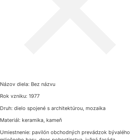
Názov diela: Bez názvu
Rok vzniku: 1977
Druh: dielo spojené s architektúrou, mozaika
Materiál: keramika, kameň
Umiestnenie: pavilón obchodných prevádzok bývalého
mliečneho baru, dnes pohostinstva, južná fasáda,