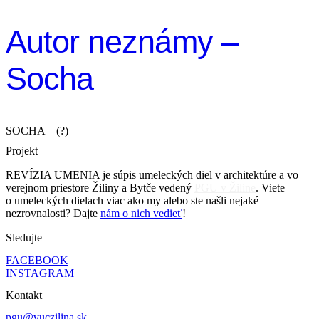
Autor neznámy –
Socha
SOCHA – (?)
Projekt
REVÍZIA UMENIA je súpis umeleckých diel v architektúre a vo
verejnom priestore Žiliny a Bytče vedený
PGU v Žiline
. Viete
o umeleckých dielach viac ako my alebo ste našli nejaké
nezrovnalosti? Dajte
nám o nich vedieť
!
Sledujte
FACEBOOK
INSTAGRAM
Kontakt
pgu@vuczilina.sk