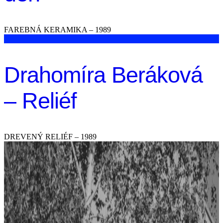
FAREBNÁ KERAMIKA – 1989
Drahomíra Beráková
– Reliéf
DREVENÝ RELIÉF – 1989