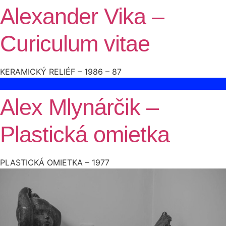
Alexander Vika –
Curiculum vitae
KERAMICKÝ RELIÉF – 1986 – 87
Alex Mlynárčik –
Plastická omietka
PLASTICKÁ OMIETKA – 1977