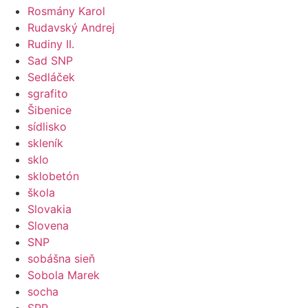
Rosmány Karol
Rudavský Andrej
Rudiny II.
Sad SNP
Sedláček
sgrafito
Šibenice
sídlisko
skleník
sklo
sklobetón
škola
Slovakia
Slovena
SNP
sobášna sieň
Sobola Marek
socha
SPP