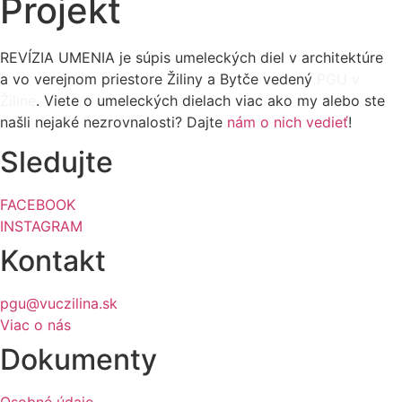
Projekt
REVÍZIA UMENIA je súpis umeleckých diel v architektúre
a vo verejnom priestore Žiliny a Bytče vedený
PGU v
Žiline
. Viete o umeleckých dielach viac ako my alebo ste
našli nejaké nezrovnalosti? Dajte
nám o nich vedieť
!
Sledujte
FACEBOOK
INSTAGRAM
Kontakt
pgu@vuczilina.sk
Viac o nás
Dokumenty