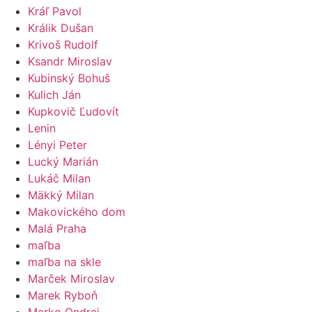
Kráľ Pavol
Králik Dušan
Krivoš Rudolf
Ksandr Miroslav
Kubinský Bohuš
Kulich Ján
Kupkovič Ľudovít
Lenin
Lényi Peter
Lucký Marián
Lukáč Milan
Mäkký Milan
Makovického dom
Malá Praha
maľba
maľba na skle
Marček Miroslav
Marek Ryboň
Marko Ondrej