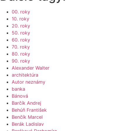
00. roky
10. roky
20. roky
50. roky
60. roky
70. roky
80. roky
90. roky
Alexander Walter
architektúra
Autor neznámy
banka
Bánová
Barčík Andrej
Behúň František
Benčík Marcel
Berák Ladislav
Beráková Drahomíra