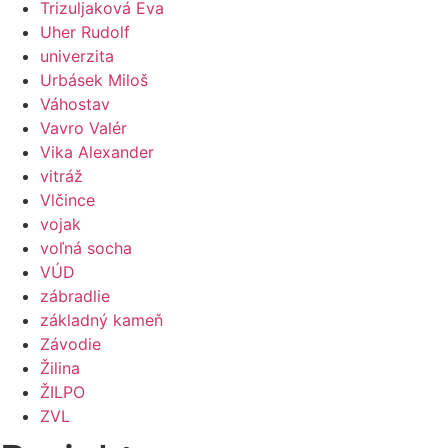
Trizuljaková Eva
Uher Rudolf
univerzita
Urbásek Miloš
Váhostav
Vavro Valér
Vika Alexander
vitráž
Vlčince
vojak
voľná socha
VÚD
zábradlie
základný kameň
Závodie
Žilina
ŽILPO
ZVL