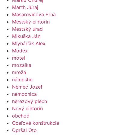
Marth Juraj
Masarovičová Erna
Mestský cintorín
Mestský úrad
Mikuška Ján
Mlynárčik Alex
Modex
motel
mozaika
mreža
námestie
Nemec Jozef
nemocnica
nerezový plech
Nový cintorín
obchod
Oceľové konštrukcie
Opršal Oto