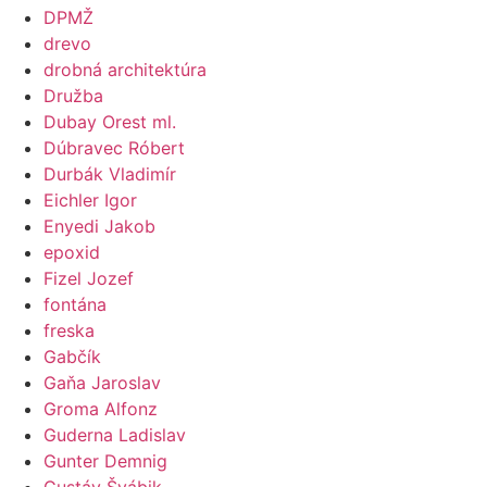
DPMŽ
drevo
drobná architektúra
Družba
Dubay Orest ml.
Dúbravec Róbert
Durbák Vladimír
Eichler Igor
Enyedi Jakob
epoxid
Fizel Jozef
fontána
freska
Gabčík
Gaňa Jaroslav
Groma Alfonz
Guderna Ladislav
Gunter Demnig
Gustáv Švábik