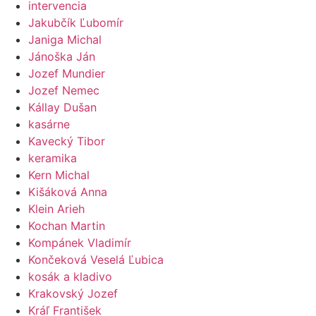
intervencia
Jakubčík Ľubomír
Janiga Michal
Jánoška Ján
Jozef Mundier
Jozef Nemec
Kállay Dušan
kasárne
Kavecký Tibor
keramika
Kern Michal
Kišáková Anna
Klein Arieh
Kochan Martin
Kompánek Vladimír
Končeková Veselá Ľubica
kosák a kladivo
Krakovský Jozef
Kráľ František