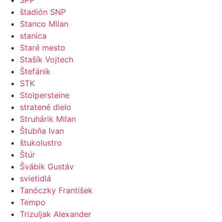
štadión SNP
Stanco Milan
stanica
Staré mesto
Stašík Vojtech
Štefánik
STK
Stolpersteine
stratené dielo
Struhárik Milan
Štubňa Ivan
štukolustro
Štúr
Švábik Gustáv
svietidlá
Tanóczky František
Tempo
Trizuljak Alexander