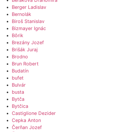
Berger Ladislav
Bernolák
Biroš Stanislav
Bizmayer Ignác
Bôrik
Brezány Jozef
Brišák Juraj
Brodno
Brun Robert
Budatín
bufet
Bulvár
busta
Bytča
Bytčica
Castiglione Dezider
Cepka Anton
Čerňan Jozef