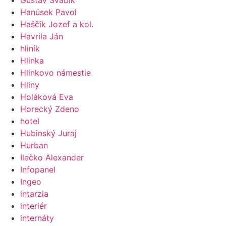
Hanúsek Pavol
Haščík Jozef a kol.
Havrila Ján
hliník
Hlinka
Hlinkovo námestie
Hliny
Holáková Eva
Horecký Zdeno
hotel
Hubinský Juraj
Hurban
Ilečko Alexander
Infopanel
Ingeo
intarzia
interiér
internáty