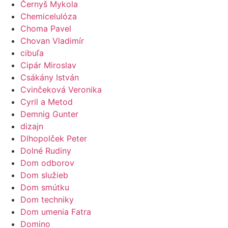
Černyš Mykola
Chemicelulóza
Choma Pavel
Chovan Vladimír
cibuľa
Cipár Miroslav
Csákány István
Cvinčeková Veronika
Cyril a Metod
Demnig Gunter
dizajn
Dlhopolček Peter
Dolné Rudiny
Dom odborov
Dom služieb
Dom smútku
Dom techniky
Dom umenia Fatra
Domino