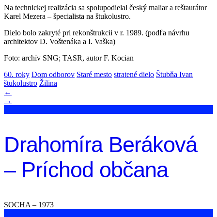
Na technickej realizácia sa spolupodielal český maliar a reštaurátor
Karel Mezera – špecialista na štukolustro.
Dielo bolo zakryté pri rekonštrukcii v r. 1989. (podľa návrhu
architektov D. Voštenáka a I. Vaška)
Foto: archív SNG; TASR, autor F. Kocian
60. roky
Dom odborov
Staré mesto
stratené dielo
Štubňa Ivan
štukolustro
Žilina
←
→
Drahomíra Beráková
– Príchod občana
SOCHA – 1973