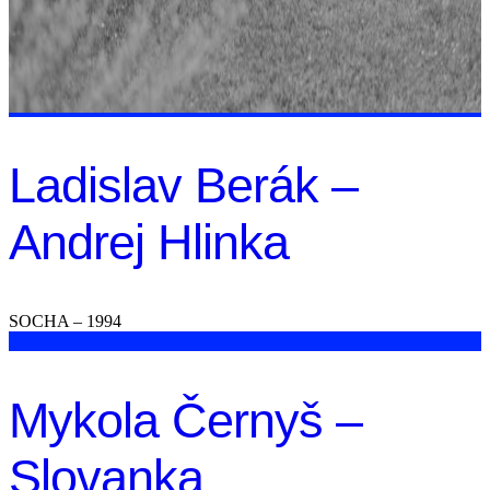
Ladislav Berák –
Andrej Hlinka
SOCHA – 1994
Mykola Černyš –
Slovanka