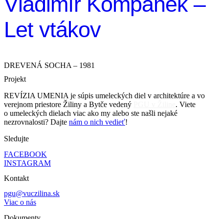
Vladimír Kompánek –
Let vtákov
DREVENÁ SOCHA – 1981
Projekt
REVÍZIA UMENIA je súpis umeleckých diel v architektúre a vo
verejnom priestore Žiliny a Bytče vedený
PGU v Žiline
. Viete
o umeleckých dielach viac ako my alebo ste našli nejaké
nezrovnalosti? Dajte
nám o nich vedieť
!
Sledujte
FACEBOOK
INSTAGRAM
Kontakt
pgu@vuczilina.sk
Viac o nás
Dokumenty