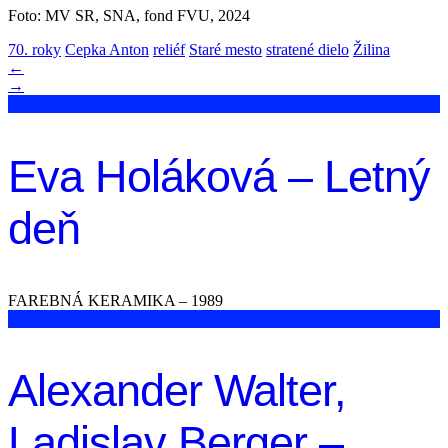
Foto: MV SR, SNA, fond FVU, 2024
70. roky
Cepka Anton
reliéf
Staré mesto
stratené dielo
Žilina
←
→
Eva Holáková – Letný
deň
FAREBNÁ KERAMIKA – 1989
Alexander Walter,
Ladislav Berger –