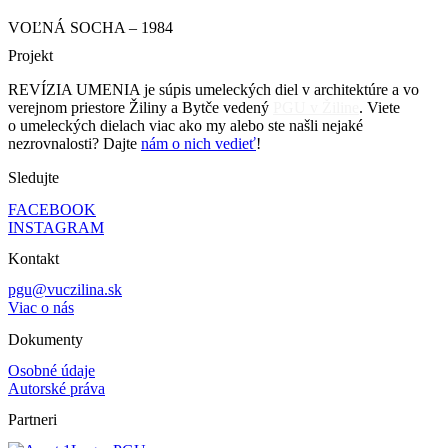
VOĽNÁ SOCHA – 1984
Projekt
REVÍZIA UMENIA je súpis umeleckých diel v architektúre a vo
verejnom priestore Žiliny a Bytče vedený
PGU v Žiline
. Viete
o umeleckých dielach viac ako my alebo ste našli nejaké
nezrovnalosti? Dajte
nám o nich vedieť
!
Sledujte
FACEBOOK
INSTAGRAM
Kontakt
pgu@vuczilina.sk
Viac o nás
Dokumenty
Osobné údaje
Autorské práva
Partneri