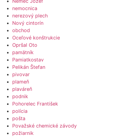
Nemec Jozef
nemocnica
nerezový plech
Nový cintorín
obchod
Oceľové konštrukcie
Opršal Oto
pamätník
Pamiatkostav
Pelikán Štefan
pivovar
plameň
plaváreň
podnik
Pohorelec František
polícia
pošta
Považské chemické závody
požiarnik