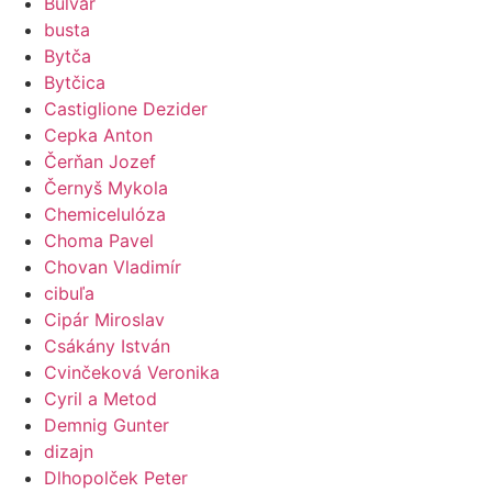
Bulvár
busta
Bytča
Bytčica
Castiglione Dezider
Cepka Anton
Čerňan Jozef
Černyš Mykola
Chemicelulóza
Choma Pavel
Chovan Vladimír
cibuľa
Cipár Miroslav
Csákány István
Cvinčeková Veronika
Cyril a Metod
Demnig Gunter
dizajn
Dlhopolček Peter