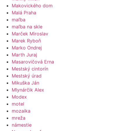
Makovického dom
Malá Praha
maľba
maľba na skle
Marček Miroslav
Marek Ryboň
Marko Ondrej
Marth Juraj
Masarovičová Erna
Mestský cintorín
Mestský úrad
Mikuška Ján
Mlynárčik Alex
Modex
motel
mozaika
mreža
námestie