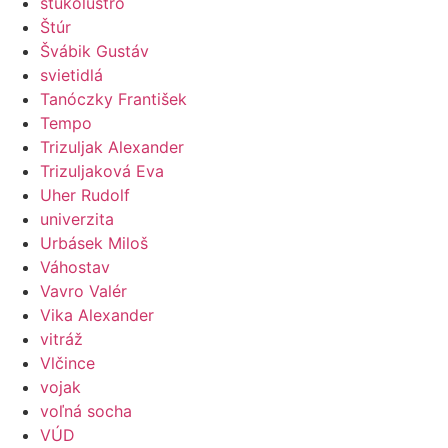
štukolustro
Štúr
Švábik Gustáv
svietidlá
Tanóczky František
Tempo
Trizuljak Alexander
Trizuljaková Eva
Uher Rudolf
univerzita
Urbásek Miloš
Váhostav
Vavro Valér
Vika Alexander
vitráž
Vlčince
vojak
voľná socha
VÚD