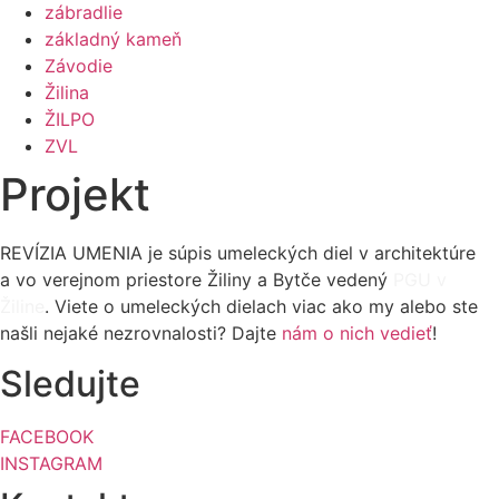
zábradlie
základný kameň
Závodie
Žilina
ŽILPO
ZVL
Projekt
REVÍZIA UMENIA je súpis umeleckých diel v architektúre
a vo verejnom priestore Žiliny a Bytče vedený
PGU v
Žiline
. Viete o umeleckých dielach viac ako my alebo ste
našli nejaké nezrovnalosti? Dajte
nám o nich vedieť
!
Sledujte
FACEBOOK
INSTAGRAM