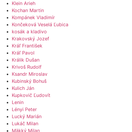
Klein Arieh
Kochan Martin
Kompánek Vladimír
Končeková Veselá Ľubica
kosák a kladivo
Krakovský Jozef
Kráľ František
Kráľ Pavol
Králik Dušan
Krivoš Rudolf
Ksandr Miroslav
Kubinský Bohuš
Kulich Ján
Kupkovič Ľudovít
Lenin
Lényi Peter
Lucký Marián
Lukáč Milan
Mäkký Milan