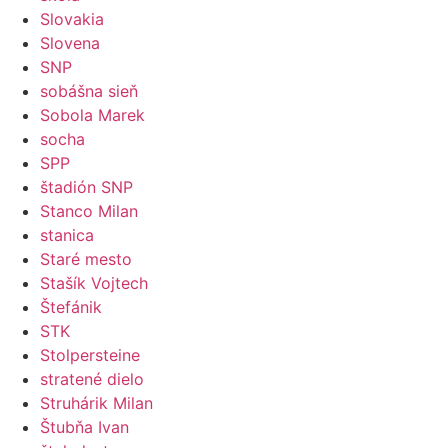
Slovakia
Slovena
SNP
sobášna sieň
Sobola Marek
socha
SPP
štadión SNP
Stanco Milan
stanica
Staré mesto
Stašík Vojtech
Štefánik
STK
Stolpersteine
stratené dielo
Struhárik Milan
Štubňa Ivan