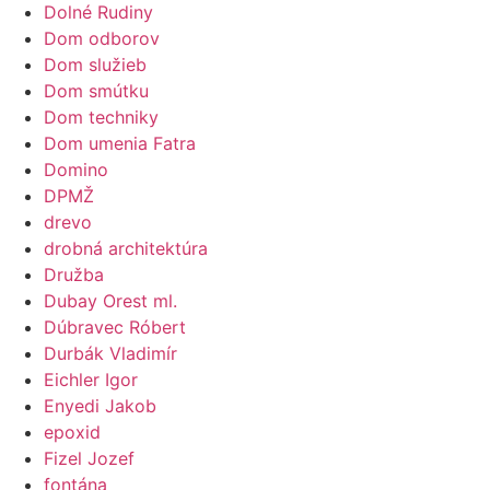
Dolné Rudiny
Dom odborov
Dom služieb
Dom smútku
Dom techniky
Dom umenia Fatra
Domino
DPMŽ
drevo
drobná architektúra
Družba
Dubay Orest ml.
Dúbravec Róbert
Durbák Vladimír
Eichler Igor
Enyedi Jakob
epoxid
Fizel Jozef
fontána